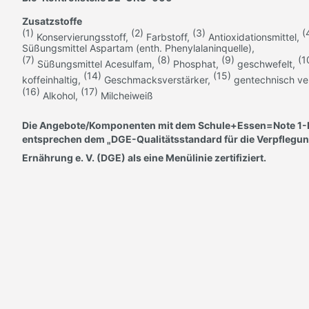
Zusatzstoffe
(1)
(2)
(3)
(
Konservierungsstoff,
Farbstoff,
Antioxidationsmittel,
Süßungsmittel Aspartam (enth. Phenylalaninquelle),
(7)
(8)
(9)
(1
Süßungsmittel Acesulfam,
Phosphat,
geschwefelt,
(14)
(15)
koffeinhaltig,
Geschmacksverstärker,
gentechnisch ve
(16)
(17)
Alkohol,
Milcheiweiß
Die Angebote/Komponenten mit dem Schule+Essen=Note 1
entsprechen dem
DGE-Qualitätsstandard für die Verpflegun
"
Ernährung e. V. (DGE)
als eine Menülinie zertifiziert.