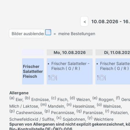
10.08.2026 - 1
=
meine Bestellungen
Mo, 10.08.2026
Di, 11.08.20
•
Frischer Salatteller -
•
Frischer Salattel
Frischer
Fleisch ( G / R )
Fleisch ( G / R )
Salatteller
Fleisch
Allergene
(a)
(b)
(c)
(d)
(e)
(f)
Eier,
Erdnüsse,
Fisch,
Weizen,
Roggen,
Gers
(m)
(n)
(o)
Milch / Laktose,
Mandeln,
Haselnüsse,
Walnüsse,
(p)
(p)
(q)
(r)
Cashewnüsse,
Pecannüsse,
Paranüsse,
Pistazien,
(x)
(y)
Schwefeldioxid / Sulfite,
Sojabohnen,
Weichtiere
Spuren von Allergenen sind nicht explizit gekennzeichnet, 
Bio-Kontrollstelle DE-ÖKO-006